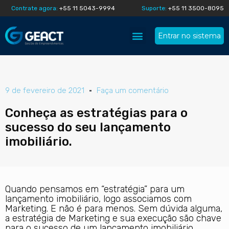
Contrate agora:
+55 11 5043-9994
Suporte:
+55 11 3500-8095
Entrar no sistema
Quem somos
Geact na mídia
9 de fevereiro de 2021
Faça um comentário
Conheça as estratégias para o
sucesso do seu lançamento
imobiliário.
Quando pensamos em “estratégia” para um
lançamento imobiliário, logo associamos com
Marketing. E não é para menos. Sem dúvida alguma,
a estratégia de Marketing e sua execução são chave
para o sucesso de um lançamento imobiliário.