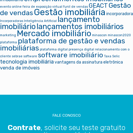
Gestão
GEACT
evento online
feira de exposição virtual
funil de vendas
Gestão imobiliária
de vendas
incorporadora
lançamento
Incorporadoras
Inteligência Artificial
imobiliário
lançamentos imobiliários
Mercado imobiliário
marketing
minascon
minascon2020
plataforma de gestão e vendas
plataforma
imobiliárias
plataforma digital
presença digital
relacionamento com o
software imobiliário
cliente
sebrae
software
Taxa Selic
tecnologia imobiliária
vantagens da assinatura eletrônica
venda de imóveis
FALE CONOSCO
Contrate
, solicite seu teste gratuito