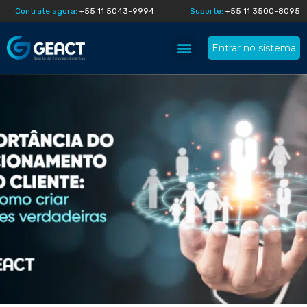
Contrate agora:
+55 11 5043-9994
Suporte:
+55 11 3500-8095
Entrar no sistema
Quem somos
Geact na mídia